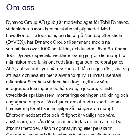
Om oss
Dynavox Group AB (publ) är moderbolaget för Tobii Dynavox,
världsledaren inom kommunikationshjälpmedel. Med
huvudkontor i Stockholm, och listat på Nasdaq Stockholm
(DYVOX), har Dynavox Group tillsammans med sina
varumärken över 1000 anställda, och kunder i över 65 länder.
Tobii Dynavox specialutvecklade lösningar gör det möjligt för
människor med funktionsnedsättningar som cerebral pares,
ALS, autism och ryggmärgsskada att få en egen röst, lära sig
att läsa och leva ett mer självständigt liv. Hundratusentals
människor över hela världen har dragit nytta av våra
integrerade lösningar med hårdvara, mjukvara, kliniskt
utvecklade språksystem, monteringslösningar, utbildning och
engagerad support. Vi erbjuder omfattande expertis inom
finansiering för att kunna hjälpa så många som möjligt.
Eftersom nedsatt röst och rörlighet är vanligt hos våra
användare, kan våra lösningar användas genom alternativa
åtkomstmetoder, såsom ögonstyrning eller pekskärm.
Genom AI-baserad röstsyntes erbjuder vi användarna en