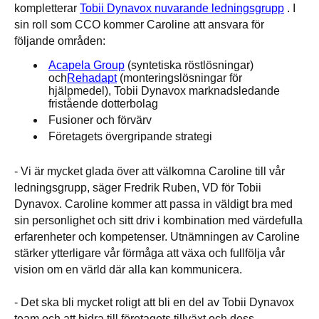
kompletterar
Tobii Dynavox nuvarande ledningsgrupp
. I
sin roll som CCO kommer Caroline att ansvara för
följande områden:
Acapela Group
(syntetiska röstlösningar)
och
Rehadapt
(monteringslösningar för
hjälpmedel), Tobii Dynavox marknadsledande
fristående dotterbolag
Fusioner och förvärv
Företagets övergripande strategi
- Vi är mycket glada över att välkomna Caroline till vår
ledningsgrupp, säger Fredrik Ruben, VD för Tobii
Dynavox. Caroline kommer att passa in väldigt bra med
sin personlighet och sitt driv i kombination med värdefulla
erfarenheter och kompetenser. Utnämningen av Caroline
stärker ytterligare vår förmåga att växa och fullfölja vår
vision om en värld där alla kan kommunicera.
- Det ska bli mycket roligt att bli en del av Tobii Dynavox
team och att bidra till företagets tillväxt och dess