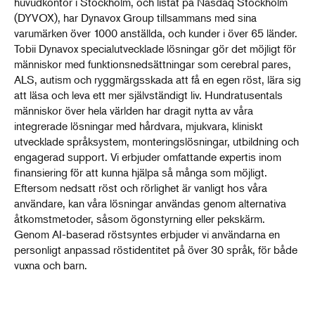
huvudkontor i Stockholm, och listat på Nasdaq Stockholm
(DYVOX), har Dynavox Group tillsammans med sina
varumärken över 1000 anställda, och kunder i över 65 länder.
Tobii Dynavox specialutvecklade lösningar gör det möjligt för
människor med funktionsnedsättningar som cerebral pares,
ALS, autism och ryggmärgsskada att få en egen röst, lära sig
att läsa och leva ett mer självständigt liv. Hundratusentals
människor över hela världen har dragit nytta av våra
integrerade lösningar med hårdvara, mjukvara, kliniskt
utvecklade språksystem, monteringslösningar, utbildning och
engagerad support. Vi erbjuder omfattande expertis inom
finansiering för att kunna hjälpa så många som möjligt.
Eftersom nedsatt röst och rörlighet är vanligt hos våra
användare, kan våra lösningar användas genom alternativa
åtkomstmetoder, såsom ögonstyrning eller pekskärm.
Genom AI-baserad röstsyntes erbjuder vi användarna en
personligt anpassad röstidentitet på över 30 språk, för både
vuxna och barn.