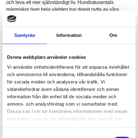
och leva ett mer självständigt liv. Hundratusentals
människor över hela världen har dragit nytta av våra
integrerade lösningar med hårdvara, mjukvara, kliniskt
utvecklade språksystem, undervisningsverktyg, utbildning
och engagerad support. Vi erbjuder ett omfattande stöd
Samtycke
Information
Om
kring ersättningssystem för finansiering av våra lösningar
för att kunna hjälpa så många som möjligt. Genom AI-
baserad röstsyntes erbjuder vi användarna en personligt
Denna webbplats använder cookies
anpassad röstidentitet på över 30 språk, för både vuxna
och barn. Tobii Dynavox har över 600 anställda runtom i
Vi använder enhetsidentifierare för att anpassa innehållet
världen, med huvudkontor i Sverige, och kontor i USA,
och annonserna till användarna, tillhandahålla funktioner
Storbritannien, Irland, Norge, Danmark, Belgien,
för sociala medier och analysera vår trafik. Vi
Frankrike och Kina, samt återförsäljande partners i över
vidarebefordrar även sådana identifierare och annan
60 länder. För mer information, besök vår IR-
information från din enhet till de sociala medier och
webbsida:
Tobii Dynavox Investerarrelationer
annons- och analysföretag som vi samarbetar med.
Dessa kan i sin tur kombinera informationen med annan
information som du har tillhandahållit eller som de har
samlat in när du har använt deras tjänster.
Tobii Dynavox AB föreslår namnbyte till moderbolaget
Samtyckesval